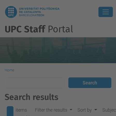
UPC Staff
Portal
Home
Search results
items
Filter the results
Sort by
Subjec