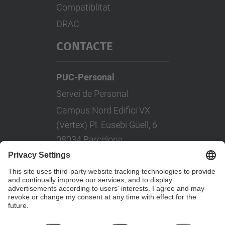
Compatiblitat
DRAC
CONTACTE
PUC-Personal
Servei de Personal
Campus Nord Edifici VX
(Vèrtex) Pl. Eusebi Güell, 6
08034 Barcelona
Tel: +(34) 93 401 08 80