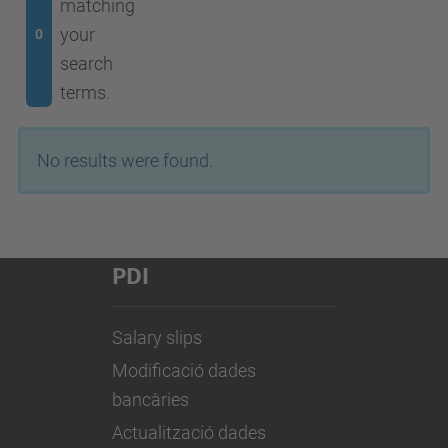
matching
your
0
search
terms.
No results were found.
PDI
Salary slips
Modificació dades
bancàries
Actualització dades