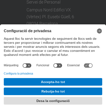
Servei de Personal
Campus Nord Edifici VX
(Vèrtex) Pl. Eusebi Güell, 6
08034 Barcelona
Tel: +(34) 93 401 08 80
© UPC
Desenvolupat amb
Mapa del lloc
Accessibilitat