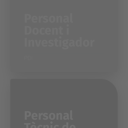
Personal
Docent i
Investigador
PDI
Personal
Tècnic de